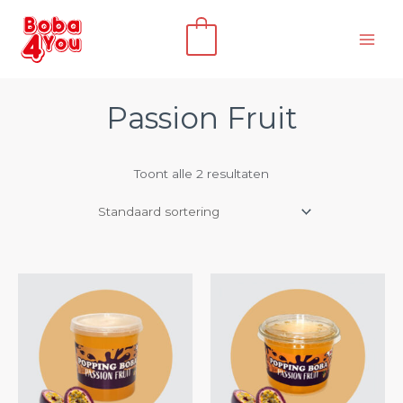
Ga
naar
0
de
inhoud
Passion Fruit
Toont alle 2 resultaten