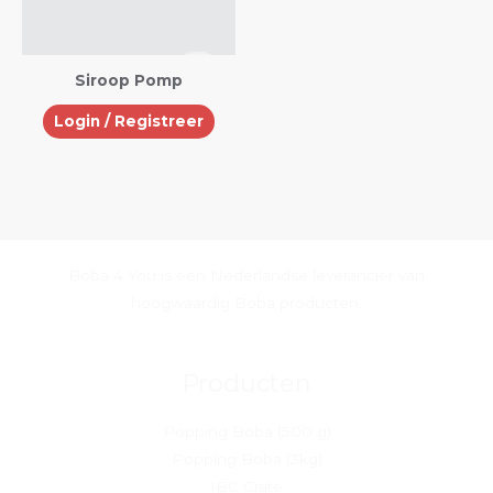
Siroop Pomp
Login / Registreer
Boba 4 You is een Nederlandse leverancier van
hoogwaardig Boba producten.
Producten
Popping Boba (500 g)
Popping Boba (3kg)
IBC Crate