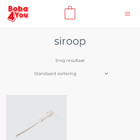
Ga
naar
0
de
inhoud
siroop
Enig resultaat