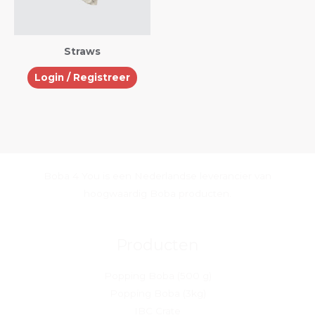
Straws
Login / Registreer
Boba 4 You is een Nederlandse leverancier van
hoogwaardig Boba producten.
Producten
Popping Boba (500 g)
Popping Boba (3kg)
IBC Crate