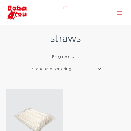
Ga
naar
0
de
inhoud
straws
Enig resultaat