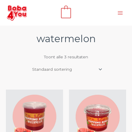
Ga
naar
0
de
inhoud
watermelon
Toont alle 3 resultaten