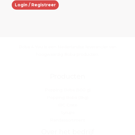
Login / Registreer
Boba 4 You is een Nederlandse leverancier van
hoogwaardig Boba producten.
Producten
Popping Boba (500 g)
Popping Boba (3kg)
IBC Crate
Syrups
Randassortiment
Over het bedrijf